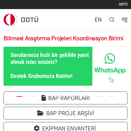
İki
Ana içeriğe atla
ODTÜ
EN
Bilimsel Araştırma Projeleri Koordinasyon Birimi
Önceki
Sonr
BAP RAPORLARI
BAP PROJE ARŞİVİ
EKİPMAN ENVANTERİ