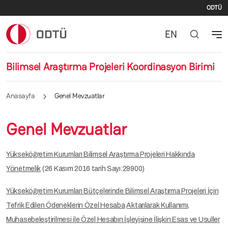
İki
Ana içeriğe atla
ODTÜ
EN
Bilimsel Araştırma Projeleri Koordinasyon Birimi
Anasayfa
Genel Mevzuatlar
Genel Mevzuatlar
Yükseköğretim Kurumları Bilimsel Araştırma Projeleri Hakkında
Yönetmelik
(26 Kasım 2016 tarih Sayı:29900)
Yükseköğretim Kurumları Bütçelerinde Bilimsel Araştırma Projeleri İçin
Tefrik Edilen Ödeneklerin Özel Hesaba
Aktarılarak Kullanımı,
Muhasebeleştirilmesi ile Özel Hesabın İşleyişine İlişkin Esas ve Usuller