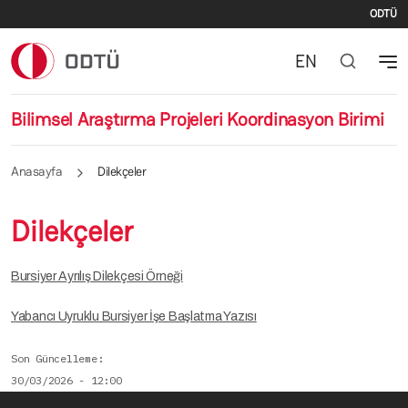
İki
Ana içeriğe atla
ODTÜ
EN
Bilimsel Araştırma Projeleri Koordinasyon Birimi
Anasayfa
Dilekçeler
Dilekçeler
Bursiyer Ayrılış Dilekçesi Örneği
Yabancı Uyruklu Bursiyer İşe Başlatma Yazısı
Son Güncelleme
30/03/2026 - 12:00