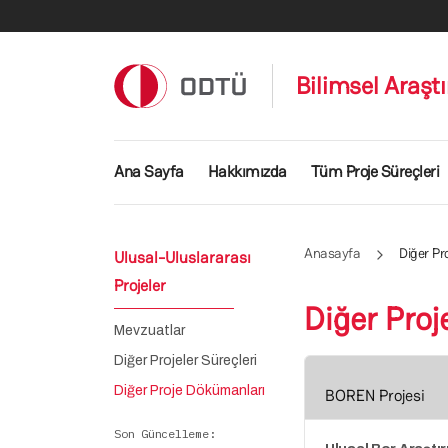
Ana içeriğe atla
Bilimsel Araşt
Ana gezinti menüsü
Ana Sayfa
Hakkımızda
Tüm Proje Süreçleri
Anasayfa
Diğer Pro
Ulusal-Uluslararası
Projeler
Diğer Proj
Mevzuatlar
Diğer Projeler Süreçleri
Diğer Proje Dökümanları
BOREN Projesi
Son Güncelleme