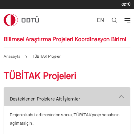
İki
Ana içeriğe atla
ODTÜ
EN
Bilimsel Araştırma Projeleri Koordinasyon Birimi
Anasayfa
TÜBİTAK Projeleri
TÜBİTAK Projeleri
Desteklenen Projelere Ait İşlemler
Projenin kabul edilmesinden sonra, TÜBİTAK proje hesabının
açılması için...